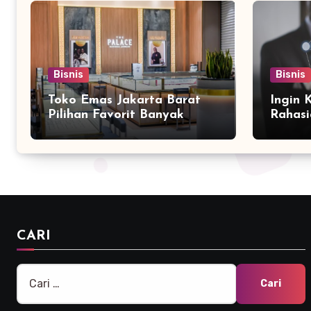
Bisnis
Bisnis
Toko Emas Jakarta Barat
Ingin 
Pilihan Favorit Banyak
Rahasi
Orang
Bersam
Marke
CARI
Cari
untuk: