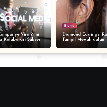
Bisnis
Kampanye Viral? Ini
Diamond Earrings: Ra
a Kolaborasi Sukses
Tampil Mewah dalam
a Social Media
Sekejap yang Jarang
ting Agency
Diketahui