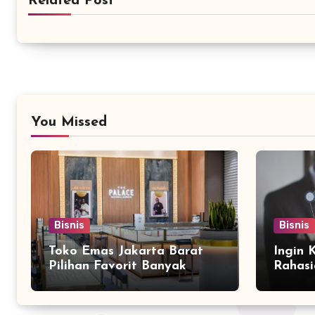
Related Post
You Missed
Bisnis
Bisnis
Toko Emas Jakarta Barat
Ingin 
Pilihan Favorit Banyak
Rahasi
Orang
Bersam
Marke