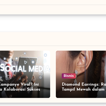
Bisnis
Kampanye Viral? Ini
Diamond Earrings: Ra
a Kolaborasi Sukses
Tampil Mewah dalam
a Social Media
Sekejap yang Jarang
ting Agency
Diketahui