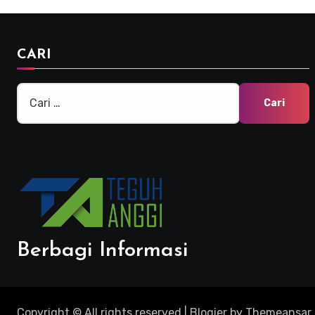
CARI
Cari
untuk:
Berbagi Informasi
Copyright © All rights reserved
|
Blogier
by
Themeansar
.