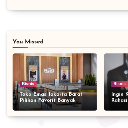
You Missed
Bisnis
Bisnis
Toko Emas Jakarta Barat
Ingin 
Pilihan Favorit Banyak
Rahasi
Orang
Bersam
Marke