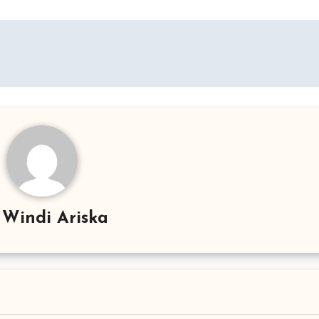
y
Windi Ariska