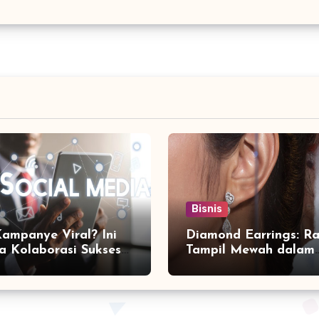
Bisnis
Kampanye Viral? Ini
Diamond Earrings: Ra
a Kolaborasi Sukses
Tampil Mewah dalam
a Social Media
Sekejap yang Jarang
ting Agency
Diketahui