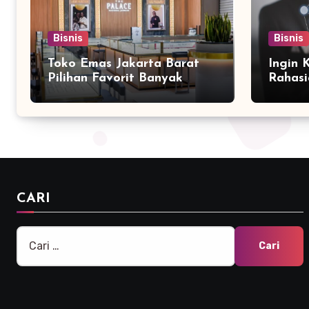
Bisnis
Bisnis
Toko Emas Jakarta Barat
Ingin 
Pilihan Favorit Banyak
Rahasi
Orang
Bersam
Marke
CARI
Cari
untuk: