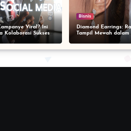
Bisnis
Kampanye Viral? Ini
Diamond Earrings: Ra
a Kolaborasi Sukses
Tampil Mewah dalam
a Social Media
Sekejap yang Jarang
ting Agency
Diketahui