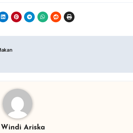
Makan
y
Windi Ariska