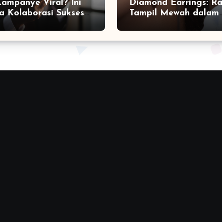
Kampanye Viral? Ini
Diamond Earrings: Ra
a Kolaborasi Sukses
Tampil Mewah dalam
a Social Media
Sekejap yang Jarang
ting Agency
Diketahui