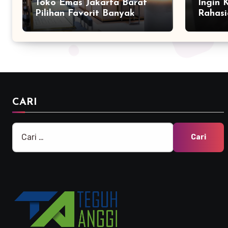
Toko Emas Jakarta Barat
Ingin 
Pilihan Favorit Banyak
Rahasi
Orang
Bersam
Marke
CARI
Cari
untuk: