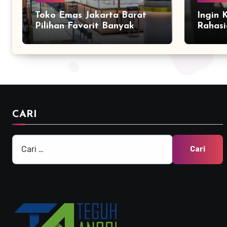
Toko Emas Jakarta Barat
Ingin 
Pilihan Favorit Banyak
Rahasi
Orang
Bersam
Marke
CARI
Cari
untuk: