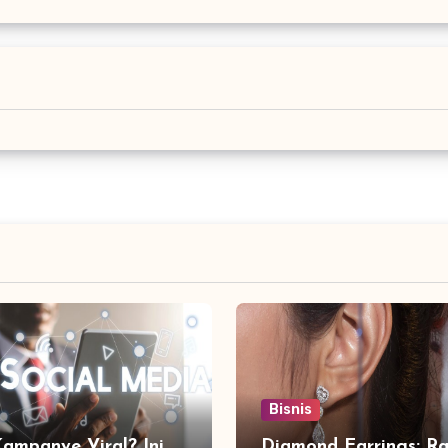
Bisnis
Kampanye Viral? Ini
Diamond Earrings: Ra