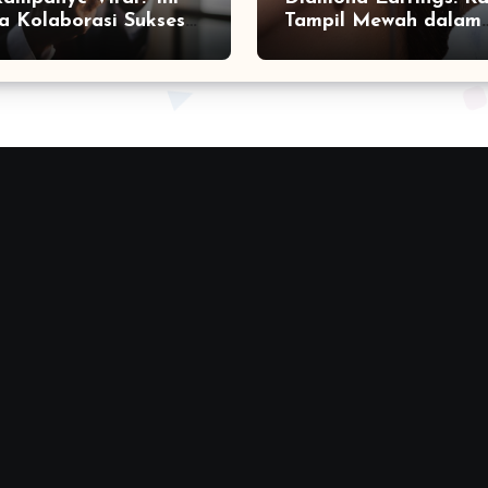
a Kolaborasi Sukses
Tampil Mewah dalam
a Social Media
Sekejap yang Jarang
ting Agency
Diketahui