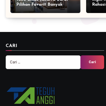
Pilihan Favorit Banyak
Rahasi
Orang
Bersam
Marke
CARI
Cari
untuk: