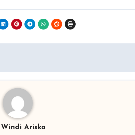
y
Windi Ariska