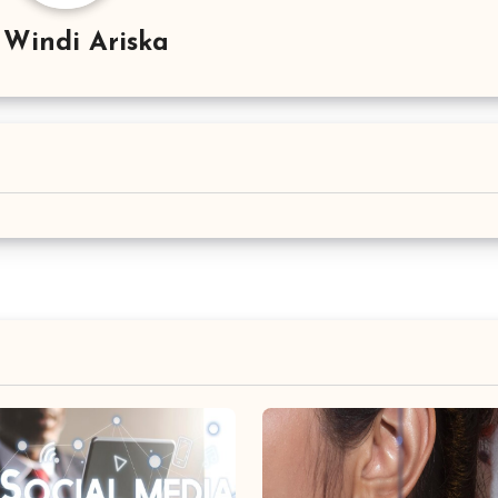
y
Windi Ariska