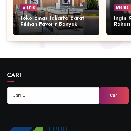
Bisnis
Bisnis
Toko Emas Jakarta Barat
Ingin 
Pilihan Favorit Banyak
Rahasi
Orang
Bersam
Marke
CARI
Cari
untuk: