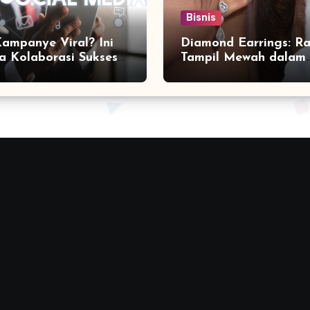
Bisnis
Kampanye Viral? Ini
Diamond Earrings: Ra
a Kolaborasi Sukses
Tampil Mewah dalam
a Social Media
Sekejap yang Jarang
ting Agency
Diketahui