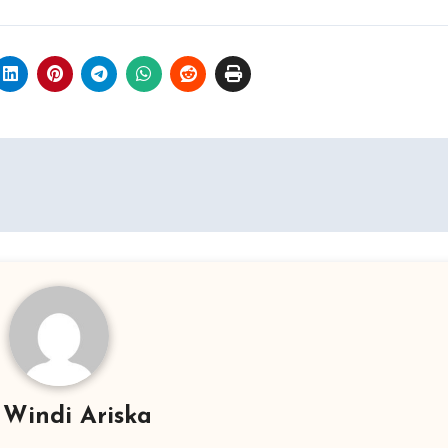
y
Windi Ariska