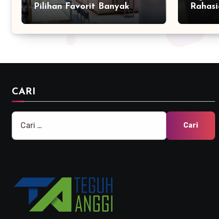
Pilihan Favorit Banyak
Rahasi
Orang
Bersam
Marke
CARI
Cari
untuk: