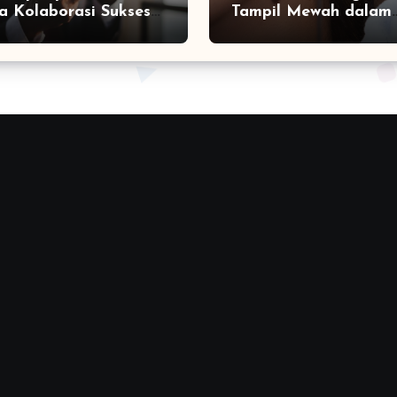
a Kolaborasi Sukses
Tampil Mewah dalam
a Social Media
Sekejap yang Jarang
ting Agency
Diketahui