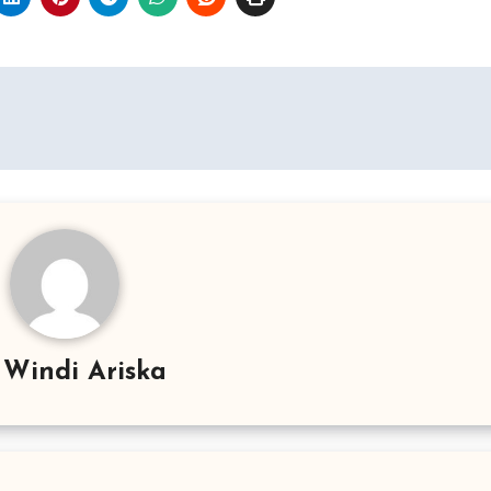
y
Windi Ariska