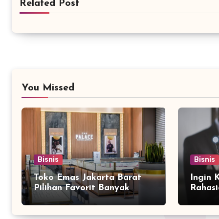
Related Post
You Missed
Bisnis
Bisnis
Toko Emas Jakarta Barat
Ingin 
Pilihan Favorit Banyak
Rahasi
Orang
Bersam
Marke