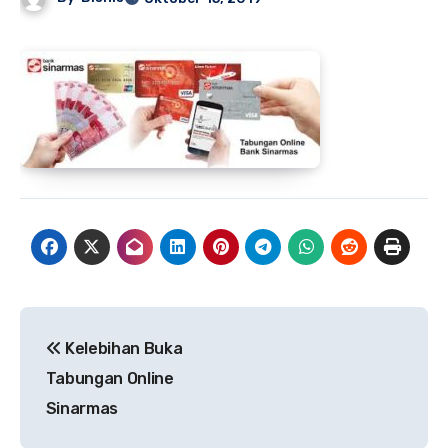
Navigasi
Kelebihan Buka
pos
Tabungan Online
Sinarmas