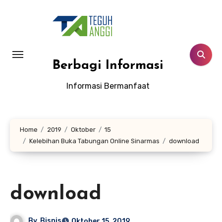
Lewati
ke
konten
Berbagi Informasi
Informasi Bermanfaat
Home
2019
Oktober
15
Kelebihan Buka Tabungan Online Sinarmas
download
download
By
Bisnis
Oktober 15, 2019