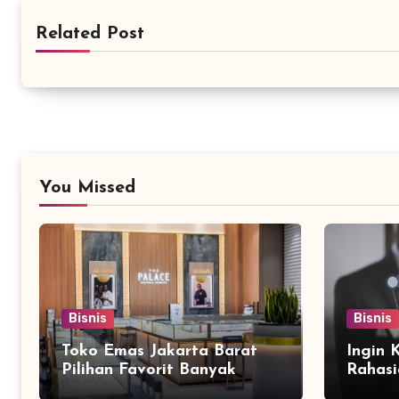
Related Post
You Missed
Bisnis
Bisnis
Toko Emas Jakarta Barat
Ingin 
Pilihan Favorit Banyak
Rahasi
Orang
Bersam