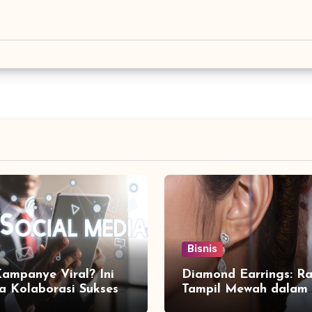
Bisnis
Kampanye Viral? Ini
Diamond Earrings: Ra
a Kolaborasi Sukses
Tampil Mewah dalam
a Social Media
Sekejap yang Jarang