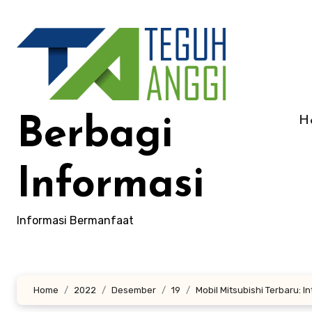
Lewati
ke
konten
H
Berbagi
Informasi
Informasi Bermanfaat
Home
2022
Desember
19
Mobil Mitsubishi Terbaru: I