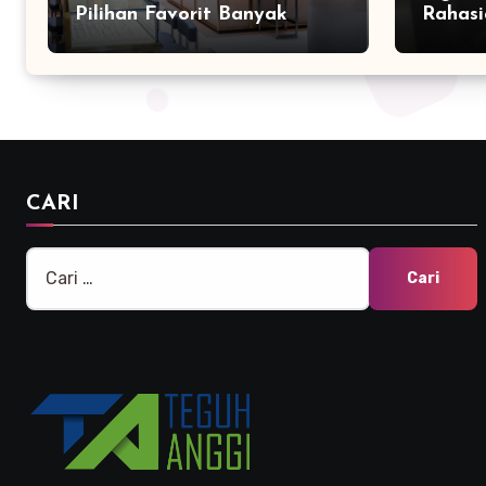
Pilihan Favorit Banyak
Rahasi
Orang
Bersam
Marke
CARI
Cari
untuk: