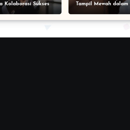
a Kolaborasi Sukses
Tampil Mewah dalam
a Social Media
Sekejap yang Jarang
ting Agency
Diketahui