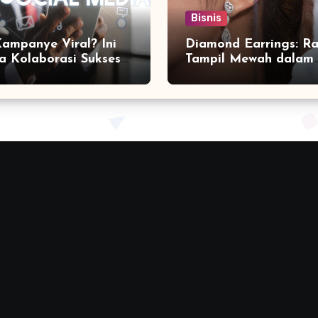
Bisnis
Kampanye Viral? Ini
Diamond Earrings: Ra
a Kolaborasi Sukses
Tampil Mewah dalam
a Social Media
Sekejap yang Jarang
ting Agency
Diketahui