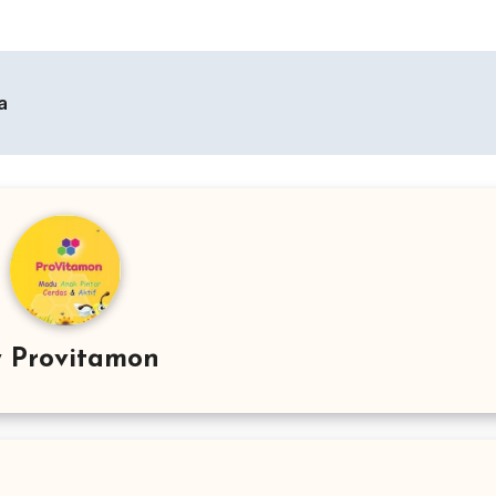
a
y
Provitamon