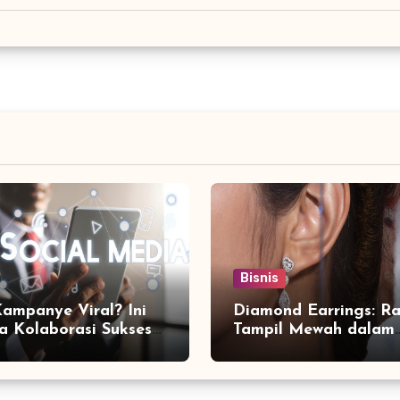
Bisnis
Kampanye Viral? Ini
Diamond Earrings: Ra
a Kolaborasi Sukses
Tampil Mewah dalam
a Social Media
Sekejap yang Jarang
ting Agency
Diketahui