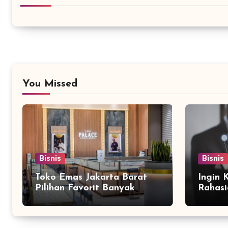
You Missed
Bisnis
Bisnis
Toko Emas Jakarta Barat
Ingin 
Pilihan Favorit Banyak
Rahasi
Orang
Bersam
Marke