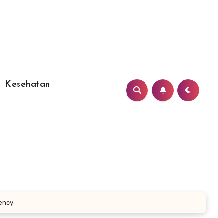
Kesehatan
gency