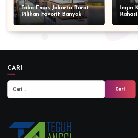
Toko Emas Jakarta Barat
Ingin 
Pilihan Favorit Banyak
Rahasi
Orang
Bersam
Marke
CARI
Cari
untuk: