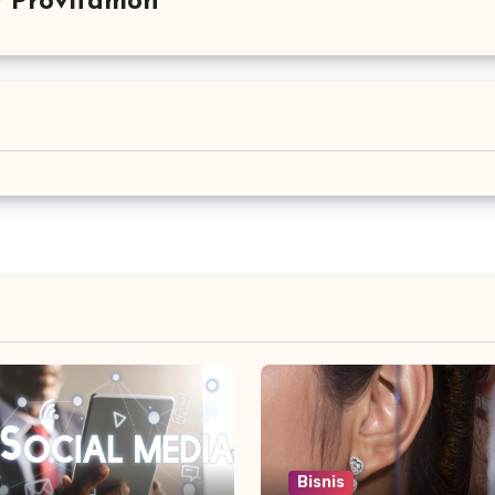
y
Provitamon
Bisnis