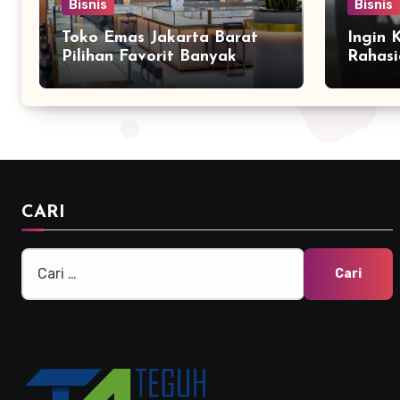
Bisnis
Bisnis
Toko Emas Jakarta Barat
Ingin 
Pilihan Favorit Banyak
Rahasi
Orang
Bersam
Marke
CARI
Cari
untuk: