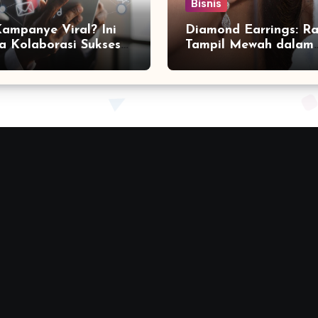
Bisnis
Kampanye Viral? Ini
Diamond Earrings: Ra
a Kolaborasi Sukses
Tampil Mewah dalam
a Social Media
Sekejap yang Jarang
ting Agency
Diketahui