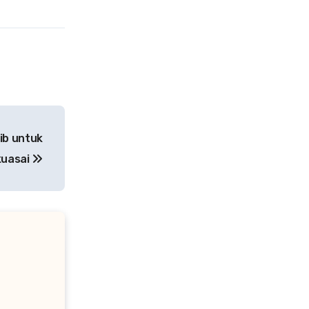
ib untuk
kuasai