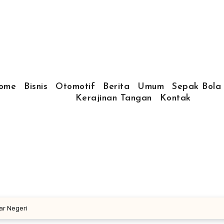
ome
Bisnis
Otomotif
Berita
Umum
Sepak Bola
Kerajinan Tangan
Kontak
ar Negeri