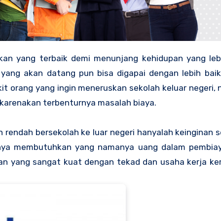
an yang terbaik demi menunjang kehidupan yang lebih
ang akan datang pun bisa digapai dengan lebih baik 
kit orang yang ingin meneruskan sekolah keluar negeri,
karenakan terbenturnya masalah biaya.
 rendah bersekolah ke luar negeri hanyalah keinginan 
nya membutuhkan yang namanya uang dalam pembiay
nan yang sangat kuat dengan tekad dan usaha kerja ker