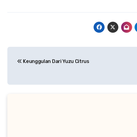
Navigasi
Keunggulan Dari Yuzu Citrus
pos