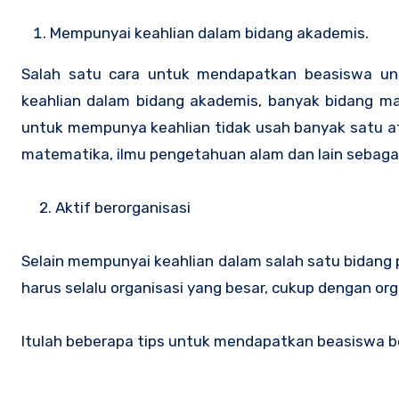
Mempunyai keahlian dalam bidang akademis.
Salah satu cara untuk mendapatkan beasiswa unt
keahlian dalam bidang akademis, banyak bidang ma
untuk mempunya keahlian tidak usah banyak satu ata
matematika, ilmu pengetahuan alam dan lain sebaga
2. Aktif berorganisasi
Selain mempunyai keahlian dalam salah satu bidang p
harus selalu organisasi yang besar, cukup dengan or
Itulah beberapa tips untuk mendapatkan beasiswa ber