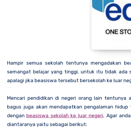
Hampir semua sekolah tentunya mengadakan be
semangat belajar yang tinggi, untuk itu tidak ada 
apalagi jika beasiswa tersebut bersekolah ke luar neg
Mencari pendidikan di negeri orang lain tentuny
bagus juga akan mendapatkan pengalaman hidup y
dengan
beasiswa sekolah ke luar negeri
. Agar and
diantaranya yaitu sebagai berikut: