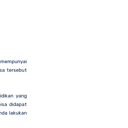
 mempunyai
isa tersebut
idikan yang
isa didapat
nda lakukan