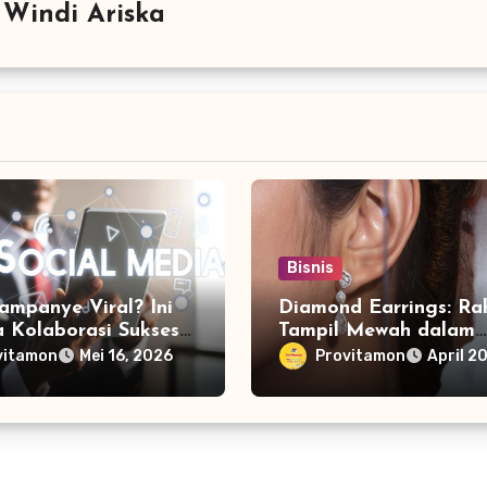
y
Windi Ariska
Bisnis
ampanye Viral? Ini
Diamond Earrings: Ra
a Kolaborasi Sukses
Tampil Mewah dalam
a Social Media
Sekejap yang Jarang
vitamon
Provitamon
Mei 16, 2026
April 2
ing Agency
Diketahui