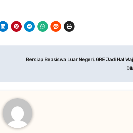
Bersiap Beasiswa Luar Negeri, GRE Jadi Hal Waj
Di