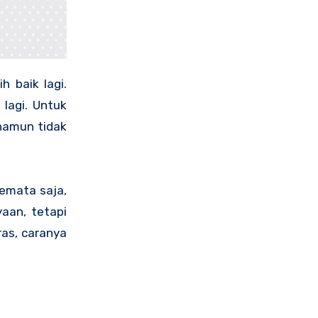
 baik lagi.
lagi. Untuk
 namun tidak
semata saja,
aan, tetapi
as, caranya