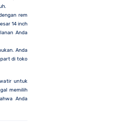
uh.
 dengan rem
esar 14 inch
lanan Anda
mukan. Anda
part di toko
watir untuk
gal memilih
bahwa Anda