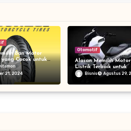
if
Otomotif
emilih Ban Motor
k yang Cocok untuk
Alasan Memilih Motor
Anda
vitamon
Listrik Terbaik untuk
Kebutuhan Mobile An
Bisnis
er 21, 2024
Agustus 29, 