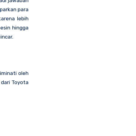
adi jawaban
parkan para
arena lebih
esin hingga
incar.
minati oleh
dari Toyota