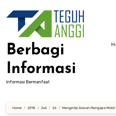
Lewati
ke
konten
H
Berbagi
Informasi
Informasi Bermanfaat
Home
2018
Juli
26
Mengintip Alasan Mengapa Mobil V