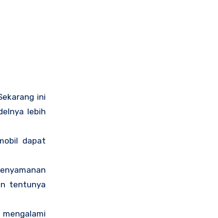
Sekarang ini
elnya lebih
mobil dapat
 kenyamanan
an tentunya
h mengalami