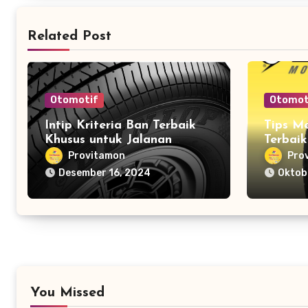
Related Post
Otomotif
Otomot
Intip Kriteria Ban Terbaik
Tips M
Khusus untuk Jalanan
Terbai
Pedesaan
Motor 
Provitamon
Pro
Desember 16, 2024
Oktob
You Missed