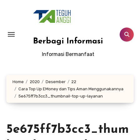
Lewati
ke
konten
Berbagi Informasi
Informasi Bermanfaat
Home
2020
Desember
22
Cara Top Up EMoney dan Tips Aman Menggunakannya
5e675ff7b3cc3_thumbnail-top-up-layanan
5e675ff7b3cc3_thum