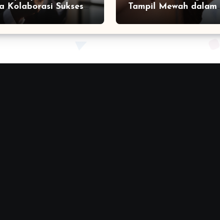
a Kolaborasi Sukses
Tampil Mewah dalam
a Social Media
Sekejap yang Jarang
ting Agency
Diketahui