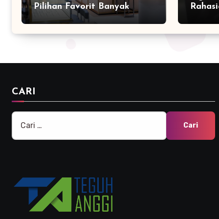
Pilihan Favorit Banyak
Rahasi
Orang
Bersam
Marke
CARI
Cari
untuk: