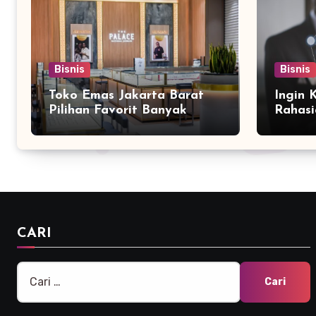
Bisnis
Bisnis
Toko Emas Jakarta Barat
Ingin 
Pilihan Favorit Banyak
Rahasi
Orang
Bersam
Marke
CARI
Cari
untuk: