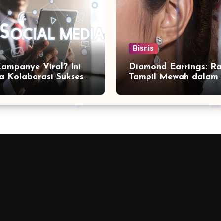
Bisnis
Kampanye Viral? Ini
Diamond Earrings: Ra
a Kolaborasi Sukses
Tampil Mewah dalam
a Social Media
Sekejap yang Jarang
ting Agency
Diketahui