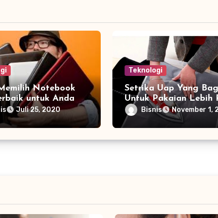
gi
Teknologi
 Memilih Notebook
Setrika Uap Yang Bag
erbaik untuk Anda
Untuk Pakaian Lebih 
is
Bisnis
Juli 25, 2020
November 1, 