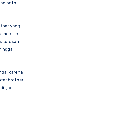
dan poto
rother yang
a memilih
us terusan
hingga
anda, karena
nter brother
i, jadi