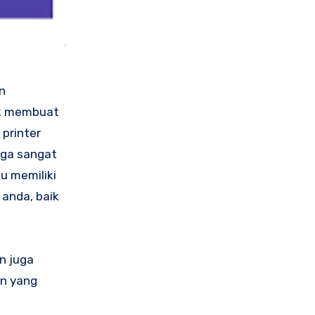
ak membuat
printer
rga sangat
tu memiliki
 anda, baik
n juga
an yang