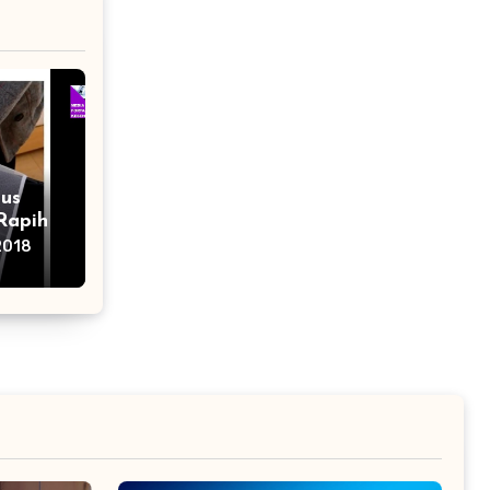
us
Rapih
2018