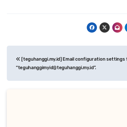
Navigasi
[teguhanggi.my.id] Email configuration settings 
pos
“teguhanggimyid@teguhanggi.my.id”.