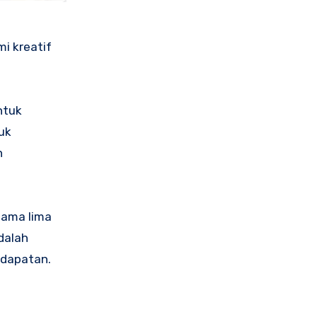
ntuk
uk
n
lama lima
dalah
ndapatan.