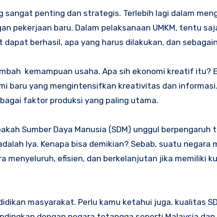
 sangat penting dan strategis. Terlebih lagi dalam men
n pekerjaan baru. Dalam pelaksanaan UMKM, tentu saja
apat berhasil, apa yang harus dilakukan, dan sebagain
nambah kemampuan usaha. Apa sih ekonomi kreatif itu?
i baru yang mengintensifkan kreativitas dan informasi.
agai faktor produksi yang paling utama.
Apakah Sumber Daya Manusia (SDM) unggul berpengaruh 
dalah Iya. Kenapa bisa demikian? Sebab, suatu negara
menyeluruh, efisien, dan berkelanjutan jika memiliki k
ndidikan masyarakat. Perlu kamu ketahui juga, kualitas 
dibandingkan dengan negara tetangga seperti Malaysia dan