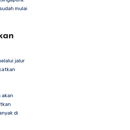
 sudah mulai
kan
lalui jalur
gkatkan
n akan
atkan
anyak di