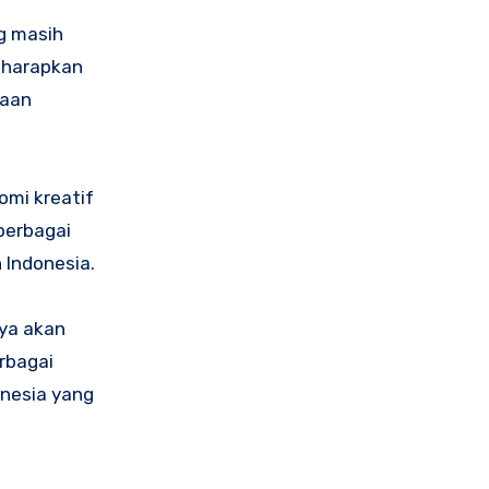
ng masih
iharapkan
raan
omi kreatif
berbagai
 Indonesia.
ya akan
rbagai
nesia yang