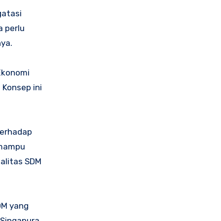
gatasi
 perlu
ya.
 Ekonomi
 Konsep ini
terhadap
 mampu
ualitas SDM
SDM yang
 Singapura.