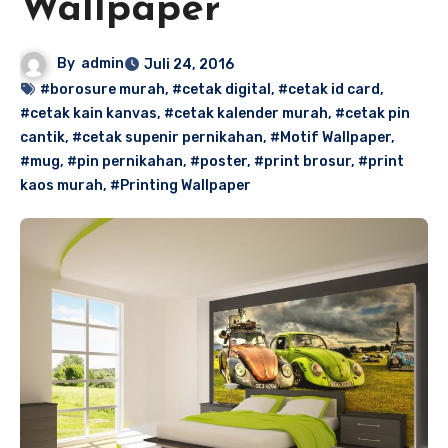
Wallpaper
By
admin
Juli 24, 2016
#borosure murah
,
#cetak digital
,
#cetak id card
,
#cetak kain kanvas
,
#cetak kalender murah
,
#cetak pin
cantik
,
#cetak supenir pernikahan
,
#Motif Wallpaper
,
#mug
,
#pin pernikahan
,
#poster
,
#print brosur
,
#print
kaos murah
,
#Printing Wallpaper