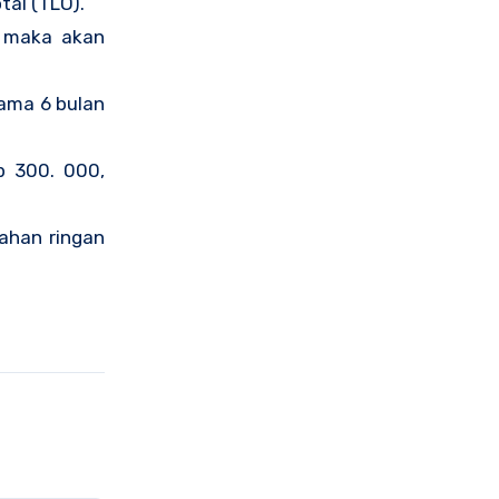
al (TLO).
n maka akan
lama 6 bulan
p 300. 000,
ahan ringan