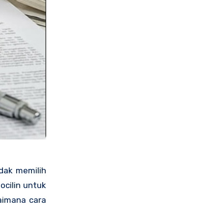
idak memilih
cilin untuk
aimana cara