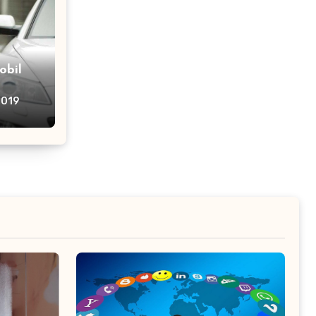
obil
2019