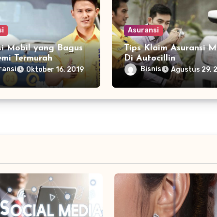
si
Asuransi
si Mobil yang Bagus
Tips Klaim Asuransi M
emi Termurah
Di Autocillin
ransi
Bisnis
Oktober 16, 2019
Agustus 29, 