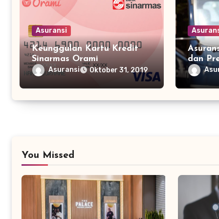
Asuransi
Asuran
Keunggulan Kartu Kredit
Asuran
Sinarmas Orami
dan Pr
Asuransi
Asu
Oktober 31, 2019
You Missed