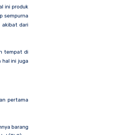
l ini produk
up sempurna
 akibat dari
h tempat di
hal ini juga
lan pertama
gnnya barang